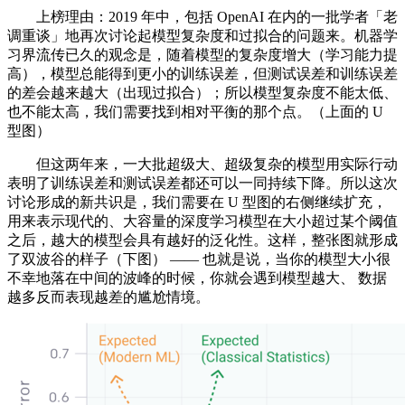
上榜理由：2019 年中，包括 OpenAI 在内的一批学者「老
调重谈」地再次讨论起模型复杂度和过拟合的问题来。机器学
习界流传已久的观念是，随着模型的复杂度增大（学习能力提
高），模型总能得到更小的训练误差，但测试误差和训练误差
的差会越来越大（出现过拟合）；所以模型复杂度不能太低、
也不能太高，我们需要找到相对平衡的那个点。（上面的 U
型图）
但这两年来，一大批超级大、超级复杂的模型用实际行动
表明了训练误差和测试误差都还可以一同持续下降。所以这次
讨论形成的新共识是，我们需要在 U 型图的右侧继续扩充，
用来表示现代的、大容量的深度学习模型在大小超过某个阈值
之后，越大的模型会具有越好的泛化性。这样，整张图就形成
了双波谷的样子（下图） —— 也就是说，当你的模型大小很
不幸地落在中间的波峰的时候，你就会遇到模型越大、 数据
越多反而表现越差的尴尬情境。