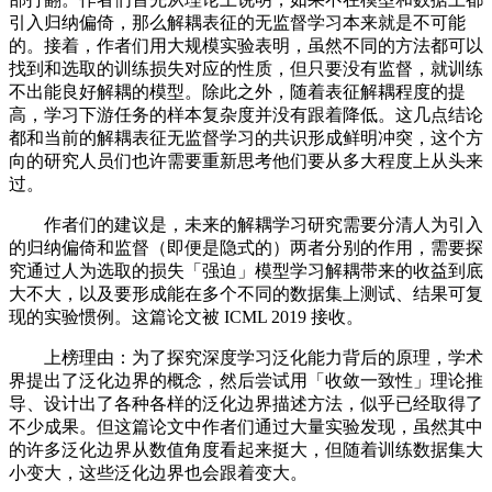
引入归纳偏倚，那么解耦表征的无监督学习本来就是不可能
的。接着，作者们用大规模实验表明，虽然不同的方法都可以
找到和选取的训练损失对应的性质，但只要没有监督，就训练
不出能良好解耦的模型。除此之外，随着表征解耦程度的提
高，学习下游任务的样本复杂度并没有跟着降低。这几点结论
都和当前的解耦表征无监督学习的共识形成鲜明冲突，这个方
向的研究人员们也许需要重新思考他们要从多大程度上从头来
过。
作者们的建议是，未来的解耦学习研究需要分清人为引入
的归纳偏倚和监督（即便是隐式的）两者分别的作用，需要探
究通过人为选取的损失「强迫」模型学习解耦带来的收益到底
大不大，以及要形成能在多个不同的数据集上测试、结果可复
现的实验惯例。这篇论文被 ICML 2019 接收。
上榜理由：为了探究深度学习泛化能力背后的原理，学术
界提出了泛化边界的概念，然后尝试用「收敛一致性」理论推
导、设计出了各种各样的泛化边界描述方法，似乎已经取得了
不少成果。但这篇论文中作者们通过大量实验发现，虽然其中
的许多泛化边界从数值角度看起来挺大，但随着训练数据集大
小变大，这些泛化边界也会跟着变大。