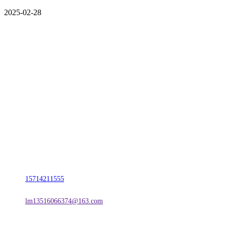
2025-02-28
CONTACT US
联系我们
名称：辽宁2026年国际足联世界杯金属科技有限公司
地址：朝阳市朝阳县柳城经济开发区有色金属工业园
电话：
15714211555
邮箱：
lm13516066374@163.com