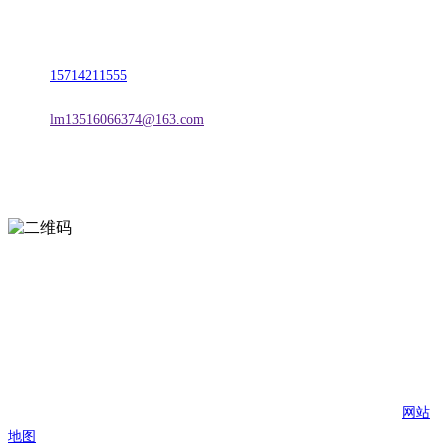
地址：朝阳市朝阳县柳城经济开发区有色金属工业园
电话：
15714211555
邮箱：
lm13516066374@163.com
扫一扫进入手机网站
页面版权归辽宁2026年国际足联世界杯金属科技有限公司 所有
网站
地图