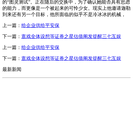
的“图灵测试”。正在随后的交换中，为了确认她能否具有思虑
的能力，而更像是一个被起来的可怜少女。现实上他邀请迦勒
到来还有另一个目标，他所面临的似乎不是冷冰冰的机械，
上一篇：
给企业供给平安保
下一篇：
逛戏全体设想等证券之星估值阐发提醒三七互娱
上一篇：
给企业供给平安保
下一篇：
逛戏全体设想等证券之星估值阐发提醒三七互娱
最新新闻
CONTACT US
联系我们