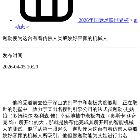
2026年国际足联世界杯
>
ai
动态
>
迦勒便为这台有着仿佛人类般姣好容颜的机械人
发布时间：
2026-04-05 10:29
他将受邀前去位于深山的别墅中和老板共度假期。正在取
世的别墅中，效力于某出名搜刮引擎公司的法式员迦勒·史姑
娘（多姆纳尔·格利森 饰）幸运地抽中老板内森（奥斯卡·伊萨
克 饰）所开出的大，那就是协帮他完成其所开辟的智能机械
人的测试。似乎从第一眼起头，迦勒便为这台有着仿佛人类般
姣好容颜的机械人所吸引。他但愿迦勒能为艾娃进行出名