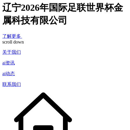
辽宁2026年国际足联世界杯金
属科技有限公司
了解更多
scroll down
关于我们
ai资讯
ai动态
联系我们