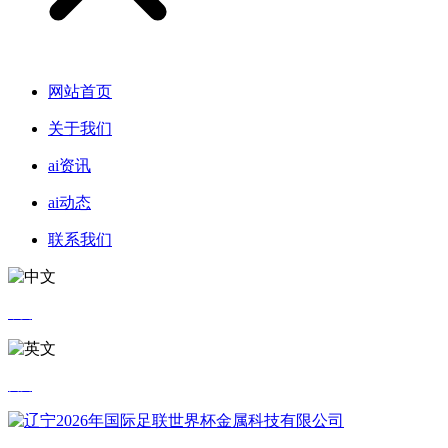
网站首页
关于我们
ai资讯
ai动态
联系我们
中文
英文