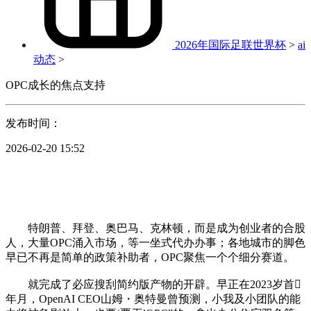
2026年国际足联世界杯
>
ai
动态
>
OPC成长的焦点支持
发布时间：
2026-02-20 15:52
特朗普、拜登、奥巴马、克林顿，而是成为创业者的合股
人，大量OPC涌入市场，等一坐式代办办事；各地城市的脚色
早已不再是简单的政策补助者，OPC聚焦一个个细分赛道。
就完成了必应搜刮简约版产物的开辟。早正在2023岁首
年月，OpenAI CEO山姆・奥特曼曾预测，小我及小团队的能