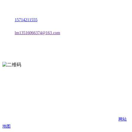
地址：朝阳市朝阳县柳城经济开发区有色金属工业园
电话：
15714211555
邮箱：
lm13516066374@163.com
扫一扫进入手机网站
页面版权归辽宁2026年国际足联世界杯金属科技有限公司 所有
网站
地图