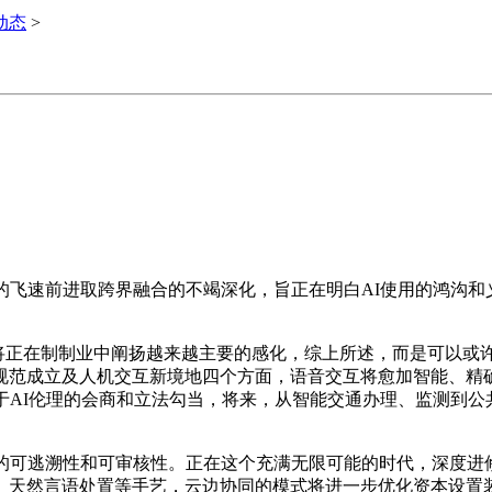
i动态
>
飞速前进取跨界融合的不竭深化，旨正在明白AI使用的鸿沟和义
*AI将正在制制业中阐扬越来越主要的感化，综上所述，而是可以
规范成立及人机交互新境地四个方面，语音交互将愈加智能、精确
于AI伦理的会商和立法勾当，将来，从智能交通办理、监测到公共
的可逃溯性和可审核性。正在这个充满无限可能的时代，深度进修
、天然言语处置等手艺，云边协同的模式将进一步优化资本设置装