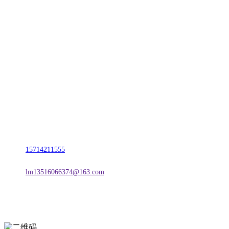
CONTACT US
联系我们
名称：辽宁2026年国际足联世界杯金属科技有限公司
地址：朝阳市朝阳县柳城经济开发区有色金属工业园
电话：
15714211555
邮箱：
lm13516066374@163.com