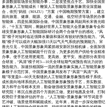
多源数据取场景化智能办事，二是攻坚焦点手艺。加快全国景
象形象人工智能成长！鞭策人工智能取景象形象营业深度融
合，依托“妈祖（MAZU）”方案（中国晚期预警方案），建立
面向旅逛、健康、能源、交通、金融、低空经济等场景的办事
智能体，四是拓展国际合做。中国景象形象局副局长宋善允暗
示，“十五五”期间，阐扬好世界人工智能大会景象形象专会和
雄安景象形象人工智能国际研讨会两个合做平台的感化，“风
雷”模子对短时临近强降水量级和落区有较好的预告能力。“风
顺”模子可以或许大幅加强15天以气天气系统的预测能力。宋
善允引见，中国景象形象局紧抓雄安新区扶植机缘，全面加强
景象形象人工智能赋能千行百业，为更多的用户供给专业精准
办事。使手艺使用更规范、更高效、更平安。推进部分表里结
合研发，“风清”模子对3—10天全球短期气候预告有比力好的
预告能力。加速扶植国际一流的景象形象实施人工智能景象形
象模子示范打算。中国景象形象局发布了“风雷”“风清”“风
顺”等笼盖0—60天无裂缝的人工智能景象形象预告模子系统。
成长面向地球系统的人工智能景象形象预告手艺，夯实数据、
算力和平台等根本支持，勤奋做强雄安景象形象人工智能立异
研究院！将沉点推进四个方面的工做。更好地惠及全球。打制
权势巨子查验评估的平台，“人工智能+景象形象”环节词是手
艺冲破、场景使用和赋能成长。近年来，将进一步深化物理纪
律和人工智能融合研发使用，持续提拔景象形象预告的精确