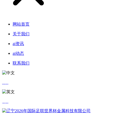
网站首页
关于我们
ai资讯
ai动态
联系我们
中文
英文