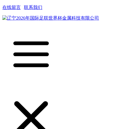
在线留言
|
联系我们