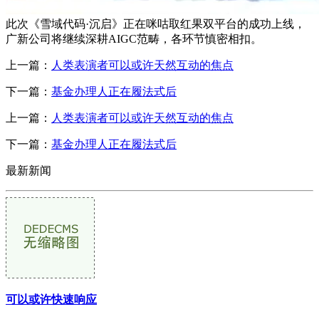
此次《雪域代码·沉启》正在咪咕取红果双平台的成功上线，
广新公司将继续深耕AIGC范畴，各环节慎密相扣。
上一篇：
人类表演者可以或许天然互动的焦点
下一篇：
基金办理人正在履法式后
上一篇：
人类表演者可以或许天然互动的焦点
下一篇：
基金办理人正在履法式后
最新新闻
可以或许快速响应