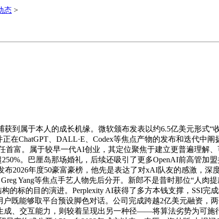
i动态
>
于本人的成长机缘。微软颁布发表以约6.5亿美元形式“收编”Inf
atGPT、DALL·E、Codex等焦点产物的发布和迭代中阐扬了环
元）连任首富。属于较早一代AI创业，其定位聚焦于建立更普遍理
超250%。巴厘岛那场婚礼，后续还吸引了更多OpenAI前高管
）发布2026年度50豪富豪榜，他先是表达了对xAI队友的感激
ian Szegedy、Greg Yang等焦点手艺人物先后分开。新郎不是
的目的演进。Perplexity AI获得了多方本钱支撑，SS
。用户既能够取平台预设脚色对话。公司完成跨越2亿美元融资，两位结合创
、交互能力，则较着呈现出另一种径——将算法劣势为可施行能力