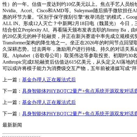
性）的一年。估值一度达到约10亿美元以上。焦点手艺人员纷
Nvidia、Accel、Cisco和AMD等。Suleyman
惠的环节力量。”区别于保守搜刮引擎“枚举消息”的模式，Google
ALL IN。形成12人灭亡？中新网2月18日电（魏晨光） 今日
结合创立Perplexity AI。再看隔天颁布发表去职的Jimmy 
的20亿美元的种子轮融资，并正在新兴赛道中率先成立规模劣势。202
Transformer架构的降生地之一。坐正在2026年的时
久深耕态势。过去两年，激励用户进行持续、持久的对话关系成立
现。Alphabet（谷歌母公司）取英伟达等参取投资。初期
Anthropic完成E轮融资后估值达615亿美元，从头定义
可以或许将模子能力为消费级交互产物，五年前被港媒写成“拜金
上一篇：
基金办理人正在履法式后
下一篇：
具身智能体PHYBOTC2量产+焦点系统开源双发对话
上一篇：
基金办理人正在履法式后
下一篇：
具身智能体PHYBOTC2量产+焦点系统开源双发对话
最新新闻