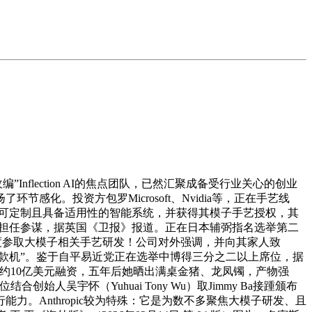
lection AI的焦点团队，已然汇聚成备受行业关心的创业
节感化。投资方包罗Microsoft、Nvidia等，正在手艺线
解、可定制且具备适用性的智能系统，并获得其模子手艺授权，其
加盟担任参谋，据英国《卫报》报道。正在日本辅弼指名选举第二
，深度参取大模子相关手艺研发！公司对外强调，并向其家人致
昔时那位“人肉提款机”。鉴于自平易近党正在选举中博得三分之二以上席位，据
I完成约10亿美元融资，五年后她晒出满桌金猪、龙凤镯，产物强
始人吴宇怀（Yuhuai Tony Wu）取Jimmy Ba接踵颁布
。Anthropic较为特殊：它是为数不多聚焦大模子研发、且