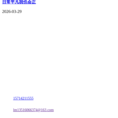
日常平凡我也会正
2026-03-29
CONTACT US
联系我们
名称：辽宁2026年国际足联世界杯金属科技有限公司
地址：朝阳市朝阳县柳城经济开发区有色金属工业园
电话：
15714211555
邮箱：
lm13516066374@163.com