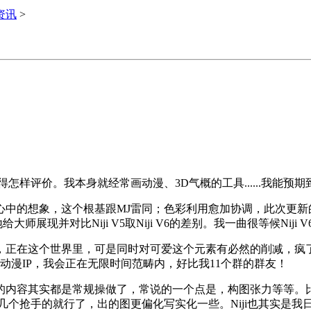
i资讯
>
得怎样评价。我本身就经常画动漫、3D气概的工具......我能预
想象，这个根基跟MJ雷同；色彩利用愈加协调，此次更新的沉中
给大师展现并对比Niji V5取Niji V6的差别。我一曲很等候N
正在这个世界里，可是同时对可爱这个元素有必然的削减，疯了一
各类动漫IP，我会正在无限时间范畴内，好比我11个群的群友！
容其实都是常规操做了，常说的一个点是，构图张力等等。比同
几个抢手的就行了，出的图更偏化写实化一些。Niji也其实是