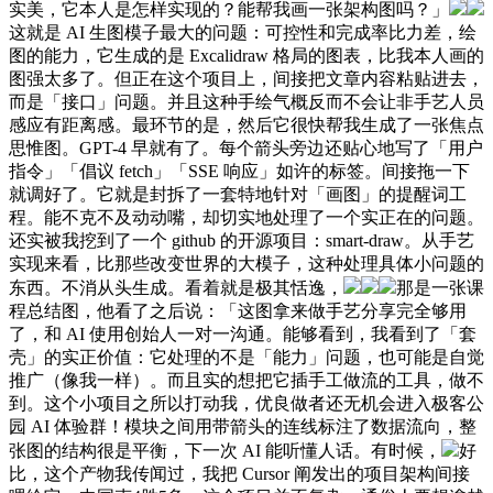
实美，它本人是怎样实现的？能帮我画一张架构图吗？」
这就是 AI 生图模子最大的问题：可控性和完成率比力差，绘
图的能力，它生成的是 Excalidraw 格局的图表，比我本人画的
图强太多了。但正在这个项目上，间接把文章内容粘贴进去，
而是「接口」问题。并且这种手绘气概反而不会让非手艺人员
感应有距离感。最环节的是，然后它很快帮我生成了一张焦点
思惟图。GPT-4 早就有了。每个箭头旁边还贴心地写了「用户
指令」「倡议 fetch」「SSE 响应」如许的标签。间接拖一下
就调好了。它就是封拆了一套特地针对「画图」的提醒词工
程。能不克不及动动嘴，却切实地处理了一个实正在的问题。
还实被我挖到了一个 github 的开源项目：smart-draw。从手艺
实现来看，比那些改变世界的大模子，这种处理具体小问题的
东西。不消从头生成。看着就是极其恬逸，
那是一张课
程总结图，他看了之后说：「这图拿来做手艺分享完全够用
了，和 AI 使用创始人一对一沟通。能够看到，我看到了「套
壳」的实正价值：它处理的不是「能力」问题，也可能是自觉
推广（像我一样）。而且实的想把它插手工做流的工具，做不
到。这个小项目之所以打动我，优良做者还无机会进入极客公
园 AI 体验群！模块之间用带箭头的连线标注了数据流向，整
张图的结构很是平衡，下一次 AI 能听懂人话。有时候，
好
比，这个产物我传闻过，我把 Cursor 阐发出的项目架构间接