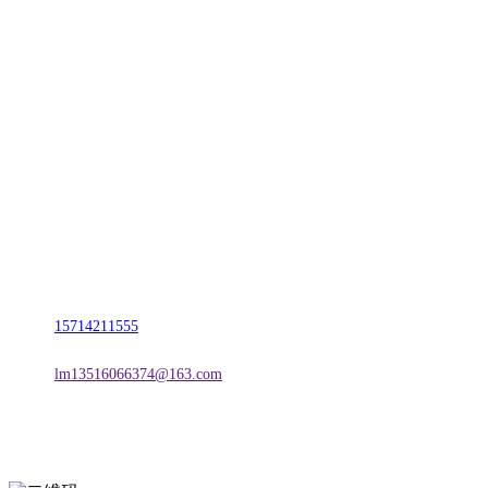
CONTACT US
联系我们
名称：辽宁2026年国际足联世界杯金属科技有限公司
地址：朝阳市朝阳县柳城经济开发区有色金属工业园
电话：
15714211555
邮箱：
lm13516066374@163.com