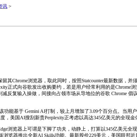
i资讯
>
hrome浏览器，取此同时，按照Statcounter最新数据
exity正式向谷歌发出收购要约，若是用户经常利用的是Chro
输入操做，间接向占领市场从导地位的谷歌 Chrome 倡议挑和
能基于 Gemini AI打制，较上月增加了3.09个百分点。当用
，美国AI搜刮新贵Perplexity正考虑以高达345亿美元的全现
e浏览器上可谓是下脚了功夫，动静上，打算以345亿美元全现金
e桌面版浏览器推出全新AI Skills功能。最新股价229美元，美国联