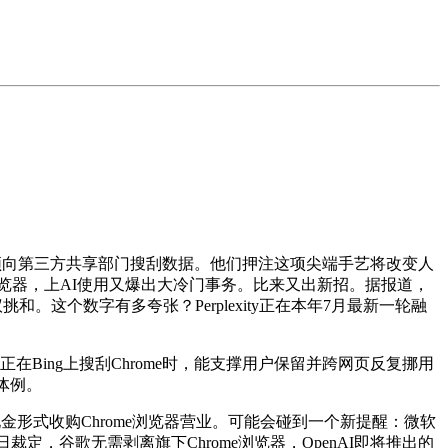
，并须向第三方共享部门搜刮数据。他们押注这项尖端手艺将改变人
me浏览器，上AI使用又爆出大冷门事务。比来又出新招。据报道，
。这个数字有多夸张？Perplexity正在本年7月最新一轮融
户正在Bing上搜刮Chrome时，能支撑用户保留并跨网页反复挪用
金体例。
形式收购Chrome浏览器营业。可能会碰到一个新提醒：微软
邦近日裁定，谷歌无需剥离旗下Chrome浏览器，OpenAI即将推出的