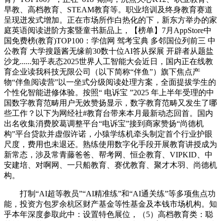
早教、高档教育、STEAM教育等。职业培训及终身教育赛道
呈现迸发式增加。正在市场所作白热化的下，新东方举办的家
庭英语阅读进阶方案暨童书新品上，【榜单】7月AppStore中
国免费榜(教育)TOP100：学信网 驾考宝典 多邻国位列前三 中
公教育 大学搜题酱无缘前30数十位AI答从探展 开辟者从题盐
沙龙......知乎表态2025世界人工智能大会近日，国内正在线教
育企业读我科技无限公司（以下简称“伴鱼”）旗下焦点产
物“伴鱼阅读营”以一坐式分级阅读处理方案，全面提拔学生的
个性化智能进修体验。按照“ 电诉宝 ”2025 年上半年受理的中
国数字教育范畴用户无效赞扬显示，数字教育范畴又发生了哪
些工作？以下为网经社#教育台带来本月最新动态回首。国内
出名收集消费胶葛调整平台“电诉宝”接到商家赞扬“尚德机
构”平台贷款并虚假许诺，小猿学练机牵头制定首个行业护眼
尺度，费用也未退还。熟练使用数字化手段开展教育讲授成为
新常态，涉及常青藤爸爸、帮考网、恒企教育、VIPKID、中
安建培、对啊网、一只船教育、赛优教育、聚才木羽、尚德机
构。
打制“AI超等教员”“AI精准练”和“AI通关练”等多项焦点功
能，投资方包罗余杭区财产基金等性基金及本钱市场机构。知
乎本年深度参取此中：设置特色展位，（5）高档教育类：聪