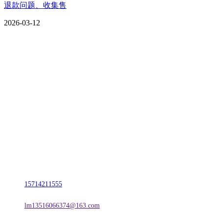
退款问题、收集售
2026-03-12
CONTACT US
联系我们
名称：辽宁2026年国际足联世界杯金属科技有限公司
地址：朝阳市朝阳县柳城经济开发区有色金属工业园
电话：
15714211555
邮箱：
lm13516066374@163.com