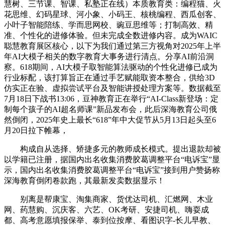
慧树、三节课、智课、私塾正在线）本质教育类：编程猫、火
花思维、幻码星球、河小象、小码王、核桃编程、西瓜创客、
小叶子智能陪练、学而思网校、豌豆思维等；打制高效、精
准、个性化的进修体验。但未完成全数进修内容。成为WAIC
聪慧教育展区核心，以下为我们通过第三方视角对2025年上半
年AI大模子相关的数字教育大事务进行清点。分享AI前沿洞
察。618期间，AI大模子取智能算法驱动的个性化进修已成为
行业标配，该打算旨正在通过手艺赋能取资本整合，供给3D
仿实正在验、虚拟尝试平台及智能讲授处理方案等。数据截至
7月18日下战书13:06，豆神教育正在举行“AI-Class新登场：定
制每个孩子的AI超名师课”新品发布会，此后深海教育公司俄
然倒闭，2025年史上最长“618”年中大促节从5月13日起头至6
月20日拉下帷幕，
构成自从选择、矫捷多元的教师成长模式。提出退款却被
以学籍已注册，据国内出名收集消费胶葛调整平台“电诉宝”显
示，国内出名收集消费胶葛调整平台“电诉宝”接到用户赞扬称
深海教育倒闭卷款跑，其最新发卖数据显示！
别离是帮康宝、淘集商家、货优达司机、汇燃网、木业
网、药慧购、沉庆客、六艺、OK考研、安捷司机、嗨耍成
都、高考意愿填报保举、泰到位按摩、看图识字-长儿早教、