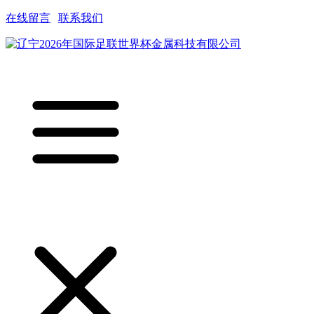
在线留言
|
联系我们