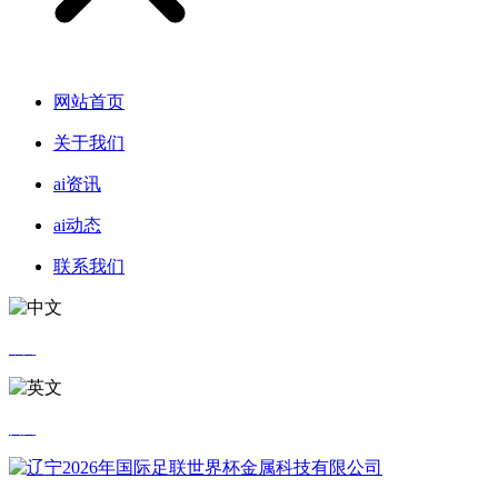
网站首页
关于我们
ai资讯
ai动态
联系我们
中文
英文