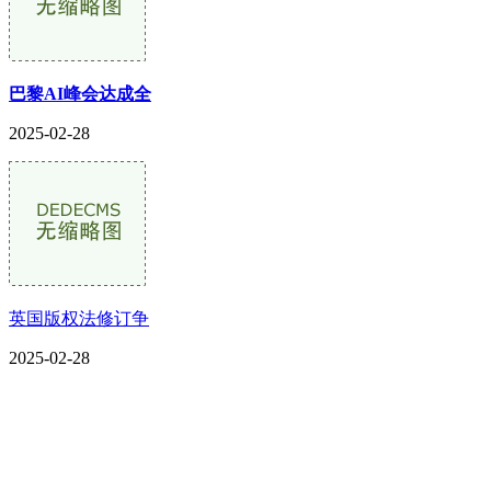
巴黎AI峰会达成全
2025-02-28
英国版权法修订争
2025-02-28
CONTACT US
联系我们