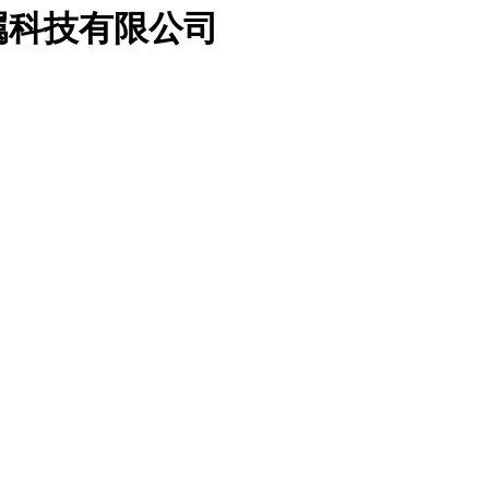
属科技有限公司