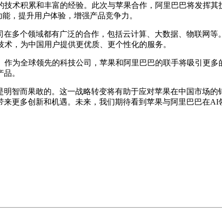
技术积累和丰富的经验。此次与苹果合作，阿里巴巴将发挥其
I功能，提升用户体验，增强产品竞争力。
个领域都有广泛的合作，包括云计算、大数据、物联网等。此次联
技术，为中国用户提供更优质、更个性化的服务。
作为全球领先的科技公司，苹果和阿里巴巴的联手将吸引更多的人
产品。
决定是明智而果敢的。这一战略转变将有助于应对苹果在中国市场的
带来更多创新和机遇。未来，我们期待看到苹果与阿里巴巴在AI