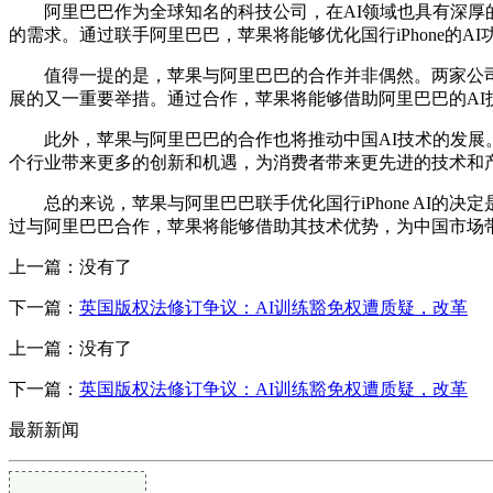
阿里巴巴作为全球知名的科技公司，在AI领域也具有深厚的
的需求。通过联手阿里巴巴，苹果将能够优化国行iPhone的A
值得一提的是，苹果与阿里巴巴的合作并非偶然。两家公司在多
展的又一重要举措。通过合作，苹果将能够借助阿里巴巴的AI
此外，苹果与阿里巴巴的合作也将推动中国AI技术的发展。
个行业带来更多的创新和机遇，为消费者带来更先进的技术和
总的来说，苹果与阿里巴巴联手优化国行iPhone AI的
过与阿里巴巴合作，苹果将能够借助其技术优势，为中国市场
上一篇：没有了
下一篇：
英国版权法修订争议：AI训练豁免权遭质疑，改革
上一篇：没有了
下一篇：
英国版权法修订争议：AI训练豁免权遭质疑，改革
最新新闻