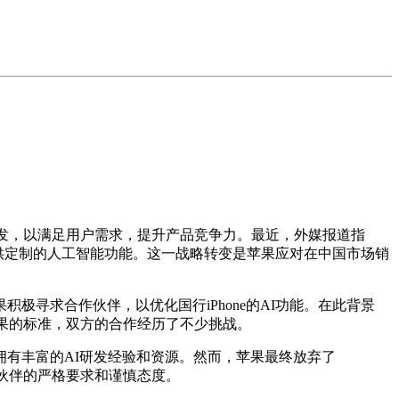
发，以满足用户需求，提升产品竞争力。最近，外媒报道指
户提供定制的人工智能功能。这一战略转变是苹果应对在中国市场销
寻求合作伙伴，以优化国行iPhone的AI功能。在此背景
苹果的标准，双方的合作经历了不少挑战。
有丰富的AI研发经验和资源。然而，苹果最终放弃了
合作伙伴的严格要求和谨慎态度。