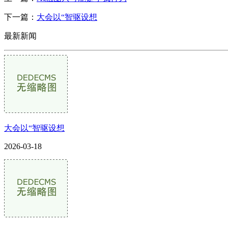
下一篇：
大会以“智驱设想
最新新闻
大会以“智驱设想
2026-03-18