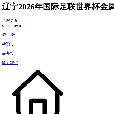
辽宁2026年国际足联世界杯金
了解更多
scroll down
关于我们
ai资讯
ai动态
联系我们