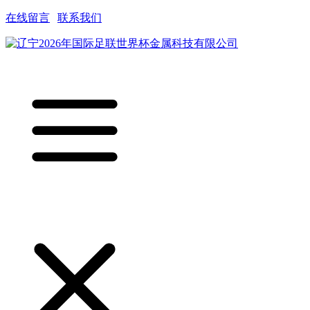
在线留言
|
联系我们