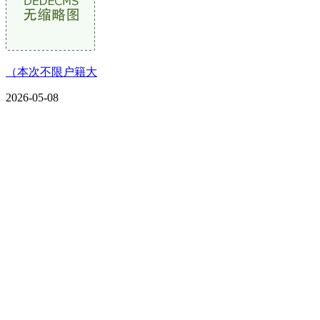
（本次不限户籍大
2026-05-08
CONTACT US
联系我们
名称：辽宁2026年国际足联世界杯金属科技有限公司
地址：朝阳市朝阳县柳城经济开发区有色金属工业园