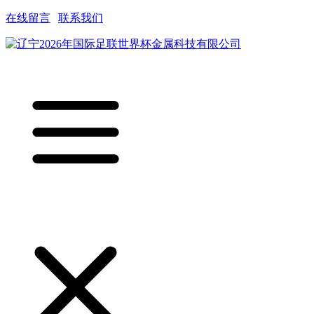
在线留言
|
联系我们