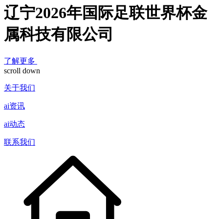
辽宁2026年国际足联世界杯金
属科技有限公司
了解更多
scroll down
关于我们
ai资讯
ai动态
联系我们