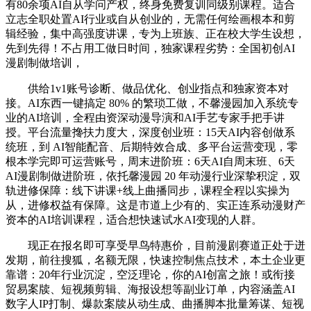
有80余项AI自从学问产权，终身免费复训同级别课程。适合
立志全职处置AI行业或自从创业的，无需任何绘画根本和剪
辑经验，集中高强度讲课，专为上班族、正在校大学生设想，
先到先得！不占用工做日时间，独家课程劣势：全国初创AI
漫剧制做培训，
供给1v1账号诊断、做品优化、创业指点和独家资本对
接。AI东西一键搞定 80% 的繁琐工做，不馨漫园加入系统专
业的AI培训，全程由资深动漫导演和AI手艺专家手把手讲
授。平台流量搀扶力度大，深度创业班：15天AI内容创做系
统班，到 AI智能配音、后期特效合成、多平台运营变现，零
根本学完即可运营账号，周末进阶班：6天AI自周末班、6天
AI漫剧制做进阶班，依托馨漫园 20 年动漫行业深挚积淀，双
轨进修保障：线下讲课+线上曲播同步，课程全程以实操为
从，进修权益有保障。这是市道上少有的、实正连系动漫财产
资本的AI培训课程，适合想快速试水AI变现的人群。
现正在报名即可享受早鸟特惠价，目前漫剧赛道正处于迸
发期，前往搜狐，名额无限，快速控制焦点技术，本土企业更
靠谱：20年行业沉淀，空泛理论，你的AI创富之旅！或衔接
贸易案牍、短视频剪辑、海报设想等副业订单，内容涵盖AI
数字人IP打制、爆款案牍从动生成、曲播脚本批量筹谋、短视