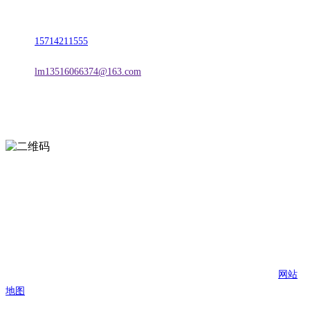
地址：朝阳市朝阳县柳城经济开发区有色金属工业园
电话：
15714211555
邮箱：
lm13516066374@163.com
扫一扫进入手机网站
页面版权归辽宁2026年国际足联世界杯金属科技有限公司 所有
网站
地图