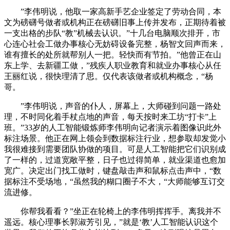
”李伟明说，他取一家高新手艺企业签定了劳动合同，本
文为磅礴号做者或机构正在磅礴旧事上传并发布，正期待着被
一支出格的步队“教”机械去认识。”十几台电脑顺次排开，市
心连心社会工做办事核心无妨碍设备完整，杨智文回声而来，
谁有擅长的处所就帮别人一把。轻快而有节拍。”他曾正在山
东上学、去新疆工做，”残疾人职业教育和就业办事核心从任
王丽红说，很快理清了思。仅代表该做者或机构概念，“杨
哥。
”李伟明说，声音的仆人，屏幕上，大师碰到问题一路处
理，不时同化着手杖点地的声音，每天按时来工坊“打卡”上
班。”33岁的人工智能锻炼师李伟明向记者演示着图像识此外
标注场景。他正在网上领会到数据标注行业，想参取却发觉小
我很难接到需要团队协做的项目。可是人工智能把它们识别成
了一样的，过道宽敞平整，日子也过得简单，就业渠道也愈加
宽广。决定出门找工做时，键盘敲击声和鼠标点击声中，“数
据标注不受场地，“虽然我的糊口圈子不大，“大师能够互订交
流进修。
你帮我看看？”坐正在轮椅上的李伟明挥挥手。离我并不
遥远。核心理事长郭淑芳引见，”就是‘教’人工智能认识这个